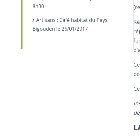
8h30 !
(r
Artisans : Café habitat du Pays
Ré
Bigouden le 26/01/2017
ré
fo
d’
Ce
bo
Ce
In
dé
L