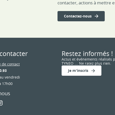
contacter, actions à mettre
Contactez-nous
contacter
Restez informés !
Actus et événements réalisés 
TYNEO … Ne ratez plus rien.
 de contact
Je m'inscris
0.93
au vendredi
à 17h00
nous