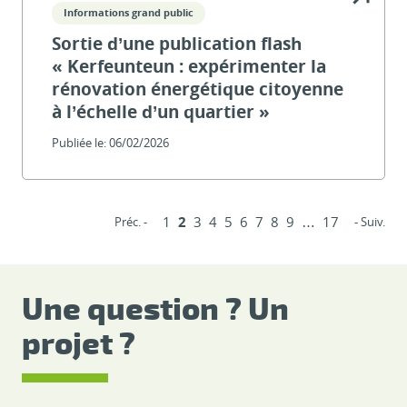
Informations grand public
Sortie d’une publication flash
« Kerfeunteun : expérimenter la
rénovation énergétique citoyenne
à l’échelle d’un quartier »
Publiée le:
06/02/2026
1
2
3
4
5
6
7
8
9
…
17
Préc. -
- Suiv.
Une question ? Un
projet ?