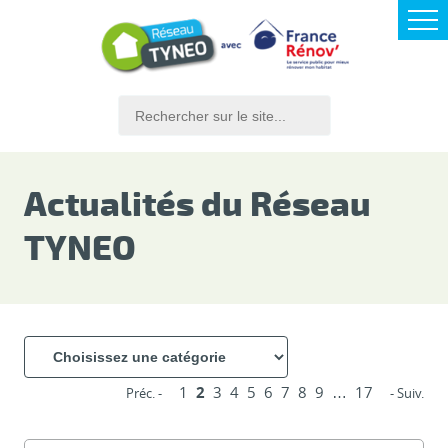
Actualités du Réseau
TYNEO
1
2
3
4
5
6
7
8
9
…
17
Préc. -
- Suiv.